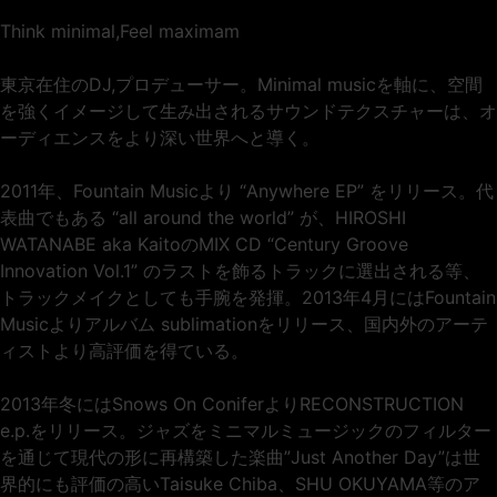
Think minimal,Feel maximam
東京在住のDJ,プロデューサー。Minimal musicを軸に、空間
を強くイメージして生み出されるサウンドテクスチャーは、オ
ーディエンスをより深い世界へと導く。
2011年、Fountain Musicより “Anywhere EP” をリリース。代
表曲でもある “all around the world” が、HIROSHI
WATANABE aka KaitoのMIX CD “Century Groove
Innovation Vol.1” のラストを飾るトラックに選出される等、
トラックメイクとしても手腕を発揮。2013年4月にはFountain
Musicよりアルバム sublimationをリリース、国内外のアーテ
ィストより高評価を得ている。
2013年冬にはSnows On ConiferよりRECONSTRUCTION
e.p.をリリース。ジャズをミニマルミュージックのフィルター
を通じて現代の形に再構築した楽曲”Just Another Day”は世
界的にも評価の高いTaisuke Chiba、SHU OKUYAMA等のア