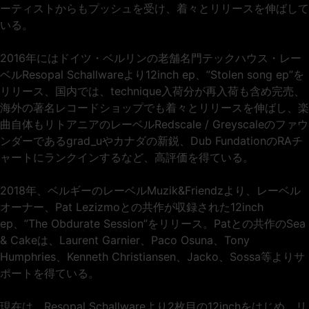
ーティストからもプッシュを受け、着々とリリースを伸ばして
いる。
2016年にはドイツ・ベルリンの老舗名門テックハウス・レー
ベルResopal Schallwareより12inch ep、”Stolen song ep”を
リリース、国内では、technique入荷分が再入荷も含め完売、
海外の著名レコードショップでも着々とリリースを伸ばし、楽
曲自体もリトアニアのレーベルRedscale / Greyscaleのファウ
ンダーであるgrad_uやカナダの新鋭、Dub FundationのRAチ
ャートにランクインするなど、高評価を得ている。
2018年、ベルギーのレーベルMuzik&Friendzより、レーベル
オーナー、Pat Lezizmoとの共作が収録された12inch
ep、”The Obdurate Session”をリリース。Patとの共作のSea
& Cakeは、Laurent Garnier、Paco Osuna、Tony
Humphries、Kenneth Christiansen、Jacko、Sossa等よりサ
ポートを得ている。
現在は、Resopal Schallwareより2枚目の12inchをはじめ、リ